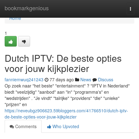
Home
bookmarkgenious
Togg
navi
Home
1
Dutch IPTV: De beste opties
voor jouw kijkplezier
fanniemwuq241243
77 days ago
News
Discuss
Op zoek naar "het beste" "entertainment" ? "IPTV in Nederland"
biedt "veelzijdig" "aanbod" aan "in" "programma's" en
"wedstrijden" . "Je vindt" "talrijke" "providers" "die" "unieke"
"prijzen" en
https://neveubgz906623.59bloggers.com/41766510/dutch-iptv-
de-beste-opties-voor-jouw-kijkplezier
Comments
Who Upvoted