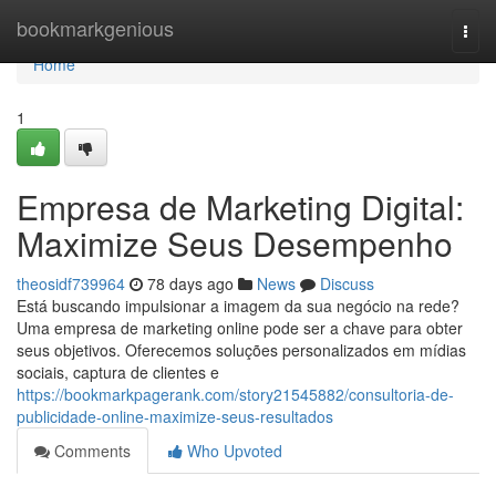
Home
bookmarkgenious
Togg
navi
Home
1
Empresa de Marketing Digital:
Maximize Seus Desempenho
theosidf739964
78 days ago
News
Discuss
Está buscando impulsionar a imagem da sua negócio na rede?
Uma empresa de marketing online pode ser a chave para obter
seus objetivos. Oferecemos soluções personalizados em mídias
sociais, captura de clientes e
https://bookmarkpagerank.com/story21545882/consultoria-de-
publicidade-online-maximize-seus-resultados
Comments
Who Upvoted