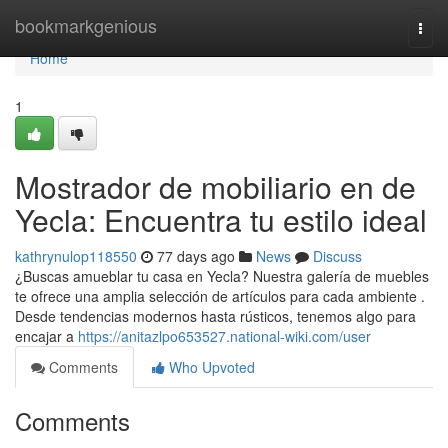
Home
bookmarkgenious
Togg
navi
Home
1
Mostrador de mobiliario en de
Yecla: Encuentra tu estilo ideal
kathrynulop118550
77 days ago
News
Discuss
¿Buscas amueblar tu casa en Yecla? Nuestra galería de muebles
te ofrece una amplia selección de artículos para cada ambiente .
Desde tendencias modernos hasta rústicos, tenemos algo para
encajar a
https://anitazlpo653527.national-wiki.com/user
Comments
Who Upvoted
Comments