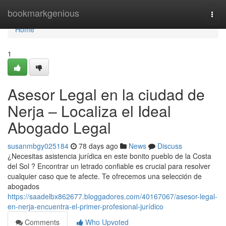
Home
bookmarkgenious
Togg
navi
Home
1
Asesor Legal en la ciudad de
Nerja – Localiza el Ideal
Abogado Legal
susanmbgy025184
78 days ago
News
Discuss
¿Necesitas asistencia jurídica en este bonito pueblo de la Costa
del Sol ? Encontrar un letrado confiable es crucial para resolver
cualquier caso que te afecte. Te ofrecemos una selección de
abogados
https://saadelbx862677.bloggadores.com/40167067/asesor-legal-
en-nerja-encuentra-el-primer-profesional-jurídico
Comments
Who Upvoted