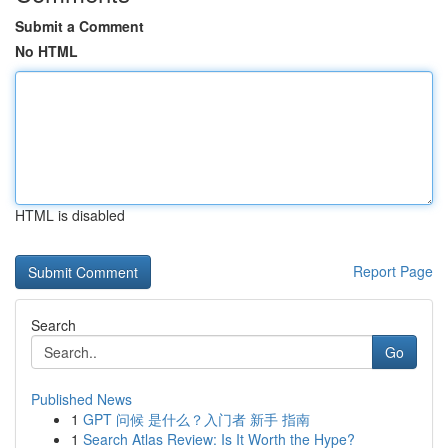
Submit a Comment
No HTML
HTML is disabled
Report Page
Search
Go
Published News
1
GPT 问候 是什么？入门者 新手 指南
1
Search Atlas Review: Is It Worth the Hype?