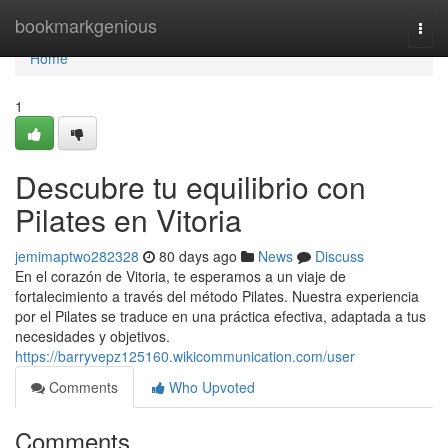
Home
bookmarkgenious
Togg
navi
Home
1
Descubre tu equilibrio con
Pilates en Vitoria
jemimaptwo282328
80 days ago
News
Discuss
En el corazón de Vitoria, te esperamos a un viaje de
fortalecimiento a través del método Pilates. Nuestra experiencia
por el Pilates se traduce en una práctica efectiva, adaptada a tus
necesidades y objetivos.
https://barryvepz125160.wikicommunication.com/user
Comments
Who Upvoted
Comments