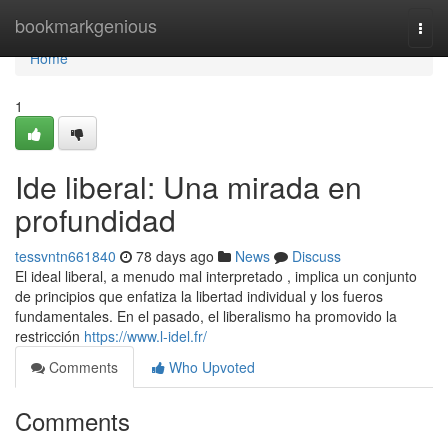
Home
bookmarkgenious
Togg
navi
Home
1
Ide liberal: Una mirada en
profundidad
tessvntn661840
78 days ago
News
Discuss
El ideal liberal, a menudo mal interpretado , implica un conjunto
de principios que enfatiza la libertad individual y los fueros
fundamentales. En el pasado, el liberalismo ha promovido la
restricción
https://www.l-idel.fr/
Comments
Who Upvoted
Comments