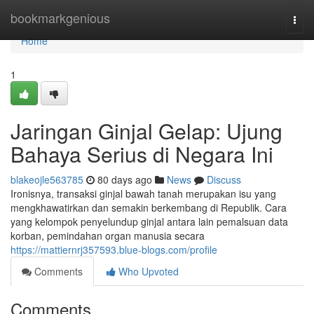
Home
bookmarkgenious
Togg
navi
Home
1
Jaringan Ginjal Gelap: Ujung
Bahaya Serius di Negara Ini
blakeojle563785
80 days ago
News
Discuss
Ironisnya, transaksi ginjal bawah tanah merupakan isu yang
mengkhawatirkan dan semakin berkembang di Republik. Cara
yang kelompok penyelundup ginjal antara lain pemalsuan data
korban, pemindahan organ manusia secara
https://mattiernrj357593.blue-blogs.com/profile
Comments
Who Upvoted
Comments