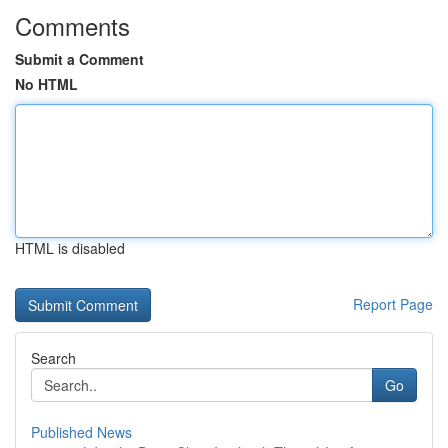
Comments
Submit a Comment
No HTML
HTML is disabled
Report Page
Search
Go
Published News