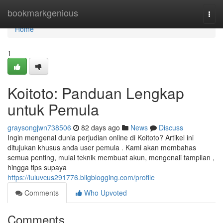
Home
bookmarkgenious
Togg
navi
Home
1
Koitoto: Panduan Lengkap
untuk Pemula
graysongjwn738506
82 days ago
News
Discuss
Ingin mengenal dunia perjudian online di Koitoto? Artikel ini
ditujukan khusus anda user pemula . Kami akan membahas
semua penting, mulai teknik membuat akun, mengenali tampilan ,
hingga tips supaya
https://luluvcus291776.bligblogging.com/profile
Comments
Who Upvoted
Comments