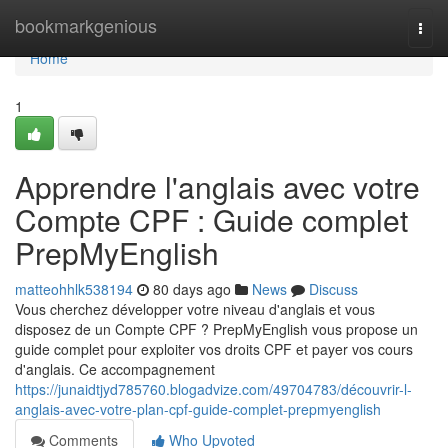
Home
bookmarkgenious
Togg
navi
Home
1
Apprendre l'anglais avec votre
Compte CPF : Guide complet
PrepMyEnglish
matteohhlk538194
80 days ago
News
Discuss
Vous cherchez développer votre niveau d'anglais et vous
disposez de un Compte CPF ? PrepMyEnglish vous propose un
guide complet pour exploiter vos droits CPF et payer vos cours
d'anglais. Ce accompagnement
https://junaidtjyd785760.blogadvize.com/49704783/découvrir-l-
anglais-avec-votre-plan-cpf-guide-complet-prepmyenglish
Comments
Who Upvoted