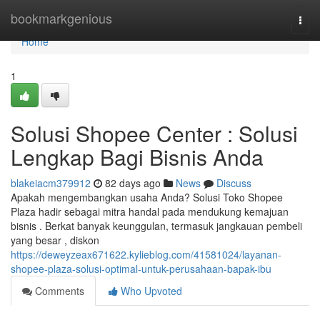
Home
bookmarkgenious
Togg
navi
Home
1
Solusi Shopee Center : Solusi
Lengkap Bagi Bisnis Anda
blakeiacm379912
82 days ago
News
Discuss
Apakah mengembangkan usaha Anda? Solusi Toko Shopee
Plaza hadir sebagai mitra handal pada mendukung kemajuan
bisnis . Berkat banyak keunggulan, termasuk jangkauan pembeli
yang besar , diskon
https://deweyzeax671622.kylieblog.com/41581024/layanan-
shopee-plaza-solusi-optimal-untuk-perusahaan-bapak-ibu
Comments
Who Upvoted