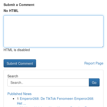
Submit a Comment
No HTML
HTML is disabled
Report Page
Search
Go
Published News
1
Emperor268: De TikTok Fenomeen Emperor268:
Het ...