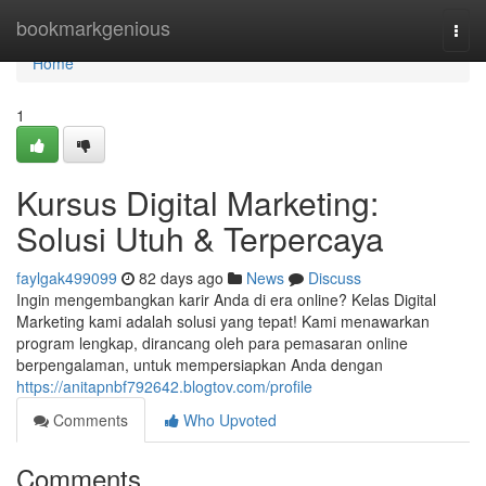
Home
bookmarkgenious
Togg
navi
Home
1
Kursus Digital Marketing:
Solusi Utuh & Terpercaya
faylgak499099
82 days ago
News
Discuss
Ingin mengembangkan karir Anda di era online? Kelas Digital
Marketing kami adalah solusi yang tepat! Kami menawarkan
program lengkap, dirancang oleh para pemasaran online
berpengalaman, untuk mempersiapkan Anda dengan
https://anitapnbf792642.blogtov.com/profile
Comments
Who Upvoted
Comments