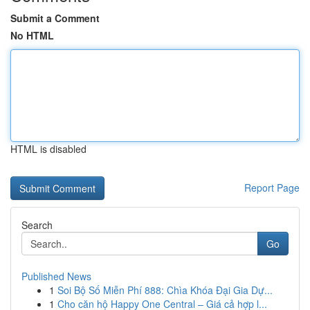
Submit a Comment
No HTML
HTML is disabled
Report Page
Search
Go
Published News
1
Soi Bộ Số Miễn Phí 888: Chìa Khóa Đại Gia Dự...
1
Cho căn hộ Happy One Central – Giá cả hợp l...