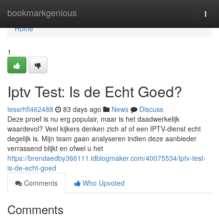
Home
bookmarkgenious
Togg
navi
Home
1
Iptv Test: Is de Echt Goed?
tessrhfl462488
83 days ago
News
Discuss
Deze proef is nu erg populair, maar is het daadwerkelijk
waardevol? Veel kijkers denken zich af of een IPTV-dienst echt
degelijk is. Mijn team gaan analyseren indien deze aanbieder
verrassend blijkt en ofwel u het
https://brendaedby366111.idblogmaker.com/40075534/iptv-test-
is-de-echt-goed
Comments
Who Upvoted
Comments