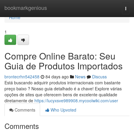
Home
bookmarkgenious
Togg
navi
Home
1
Compre Online Barato: Seu
Guia de Produtos Importados
brontecrhn542458
84 days ago
News
Discuss
Está buscando adquirir produtos internacionais com bastante
preço baixo ? Nosso guia detalhado é a chave! Explore várias
opções de sites que oferecem bens de excelente qualidade
diretamente de
https://lucyxsve989908.mycoolwiki.com/user
Comments
Who Upvoted
Comments