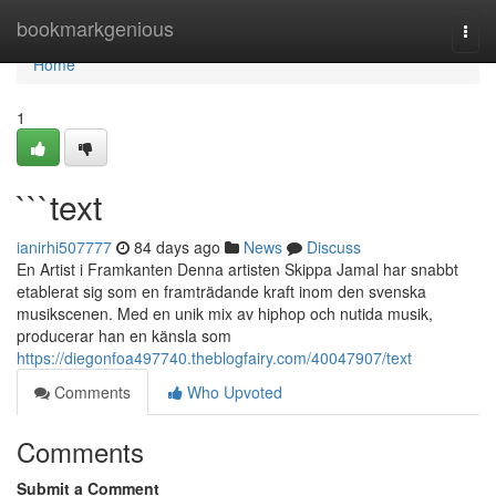
Home
bookmarkgenious
Togg
navi
Home
1
```text
ianirhi507777
84 days ago
News
Discuss
En Artist i Framkanten Denna artisten Skippa Jamal har snabbt
etablerat sig som en framträdande kraft inom den svenska
musikscenen. Med en unik mix av hiphop och nutida musik,
producerar han en känsla som
https://diegonfoa497740.theblogfairy.com/40047907/text
Comments
Who Upvoted
Comments
Submit a Comment