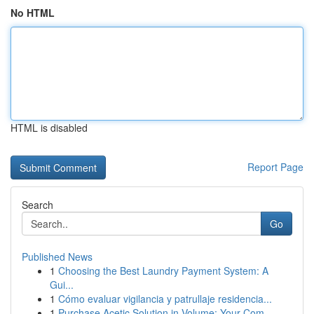
No HTML
HTML is disabled
Report Page
Search
Go
Published News
1
Choosing the Best Laundry Payment System: A
Gui...
1
Cómo evaluar vigilancia y patrullaje residencia...
1
Purchase Acetic Solution in Volume: Your Com...