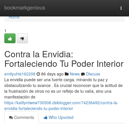
Home
bookmarkgenious
Togg
navi
Home
1
Contra la Envidia:
Fortaleciendo Tu Poder Interior
emilyuhts162208
86 days ago
News
Discuss
La envidia puede ser una fuerte carga, minando tu paz y
obstaculizando tu avance . Es crucial reconocer que la actitud de
la frustración de otros no es un reflejo de tu valía, sino una
manifestación de
https://kaitlyntwew730506.dsiblogger.com/74236492/contra-la-
envidia-fortaleciendo-tu-poder-interior
Comments
Who Upvoted