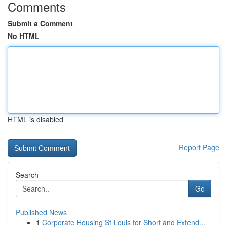
Comments
Submit a Comment
No HTML
HTML is disabled
Report Page
Search
Go
Published News
1
Corporate Housing St Louis for Short and Extend...