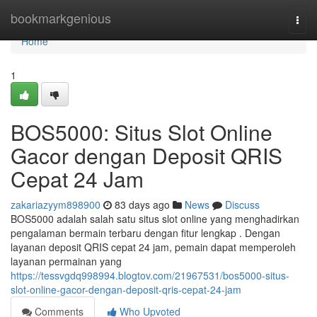
Home
bookmarkgenious
Togg
navi
Home
1
BOS5000: Situs Slot Online
Gacor dengan Deposit QRIS
Cepat 24 Jam
zakariazyym898900
83 days ago
News
Discuss
BOS5000 adalah salah satu situs slot online yang menghadirkan
pengalaman bermain terbaru dengan fitur lengkap . Dengan
layanan deposit QRIS cepat 24 jam, pemain dapat memperoleh
layanan permainan yang
https://tessvgdq998994.blogtov.com/21967531/bos5000-situs-
slot-online-gacor-dengan-deposit-qris-cepat-24-jam
Comments
Who Upvoted