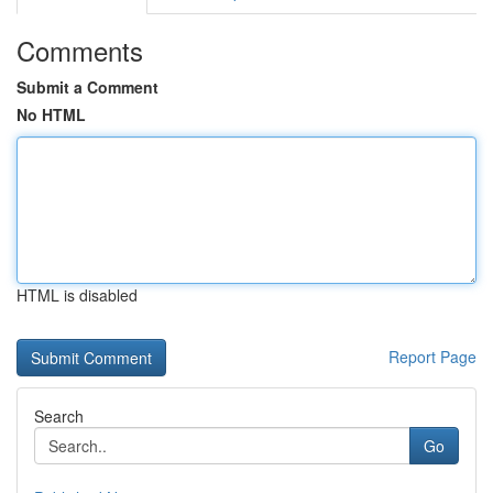
Comments
Submit a Comment
No HTML
HTML is disabled
Report Page
Search
Go