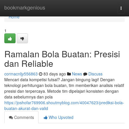
Home
bookmarkgenious
Togg
navi
Home
1
Ramalan Bola Buatan: Presisi
dan Reliable
cormacnljy556863
83 days ago
News
Discuss
Mencari data kompetisi futsal? Jangan bingung lagi! Dengan
teknologi perhitungan bola buatan, tim memberikan analisis relatif
presisi dan terpercaya. Metode tim dipelajari konsisten dengan
data sebelumnya dan pola
https://joshofar769906.shoutmyblog.com/40047623/prediksi-bola-
buatan-akurat-dan-valid
Comments
Who Upvoted