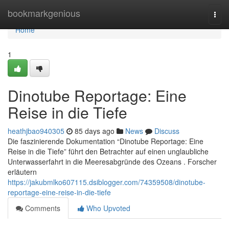
Home
bookmarkgenious
Togg
navi
Home
1
Dinotube Reportage: Eine
Reise in die Tiefe
heathjbao940305
85 days ago
News
Discuss
Die faszinierende Dokumentation “Dinotube Reportage: Eine
Reise in die Tiefe” führt den Betrachter auf einen unglaubliche
Unterwasserfahrt in die Meeresabgründe des Ozeans . Forscher
erläutern
https://jakubmlko607115.dsiblogger.com/74359508/dinotube-
reportage-eine-reise-in-die-tiefe
Comments
Who Upvoted