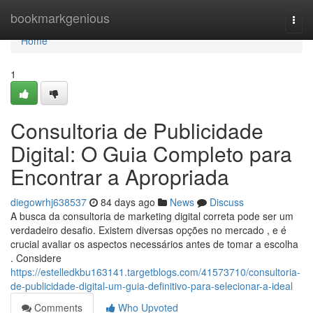
Home
bookmarkgenious
Togg
navi
Home
1
Consultoria de Publicidade
Digital: O Guia Completo para
Encontrar a Apropriada
diegowrhj638537
84 days ago
News
Discuss
A busca da consultoria de marketing digital correta pode ser um
verdadeiro desafio. Existem diversas opções no mercado , e é
crucial avaliar os aspectos necessários antes de tomar a escolha
. Considere
https://estelledkbu163141.targetblogs.com/41573710/consultoria-
de-publicidade-digital-um-guia-definitivo-para-selecionar-a-ideal
Comments
Who Upvoted