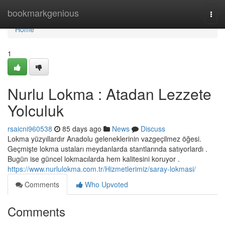
Home
bookmarkgenious
Togg
navi
Home
1
Nurlu Lokma : Atadan Lezzete
Yolculuk
rsaicni960538
85 days ago
News
Discuss
Lokma yüzyıllardır Anadolu geleneklerinin vazgeçilmez öğesi.
Geçmişte lokma ustaları meydanlarda stantlarında satıyorlardı .
Bugün ise güncel lokmacılarda hem kalitesini koruyor .
https://www.nurlulokma.com.tr/Hizmetlerimiz/saray-lokmasi/
Comments
Who Upvoted
Comments