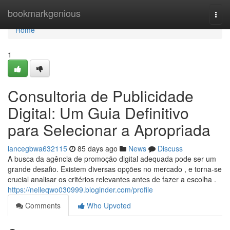
Home
bookmarkgenious
Togg
navi
Home
1
Consultoria de Publicidade
Digital: Um Guia Definitivo
para Selecionar a Apropriada
lancegbwa632115
85 days ago
News
Discuss
A busca da agência de promoção digital adequada pode ser um
grande desafio. Existem diversas opções no mercado , e torna-se
crucial analisar os critérios relevantes antes de fazer a escolha .
https://nelleqwo030999.bloginder.com/profile
Comments
Who Upvoted