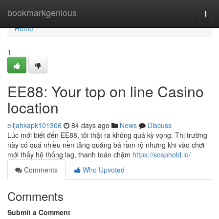
Home
bookmarkgenious
Togg
navi
Home
1
EE88: Your top on line Casino
location
elijahkapk101306
84 days ago
News
Discuss
Lúc mới biết đến EE88, tôi thật ra không quá kỳ vọng. Thị trường
này có quá nhiều nền tảng quảng bá rầm rộ nhưng khi vào chơi
mới thấy hệ thống lag, thanh toán chậm
https://scaphold.io/
Comments
Who Upvoted
Comments
Submit a Comment