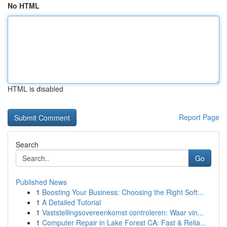
No HTML
HTML is disabled
Report Page
Search
Go
Published News
1
Boosting Your Business: Choosing the Right Soft...
1
A Detailed Tutorial
1
Vaststellingsovereenkomst controleren: Waar vin...
1
Computer Repair in Lake Forest CA: Fast & Relia...