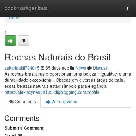
Home
bookmarkgenious
Togg
navi
Home
1
Rochas Naturais do Brasil
zakariaakjj764645
85 days ago
News
Discuss
As rochas brasileiras proporcionam uma beleza inigualável e uma
durabilidade excepcional . Obtidas em diversas áreas do país ,
essas belezas naturais estão símbolo para elegância
https://alexiacyne968135.bligblogging.com/profile
Comments
Who Upvoted
Comments
Submit a Comment
No HTML