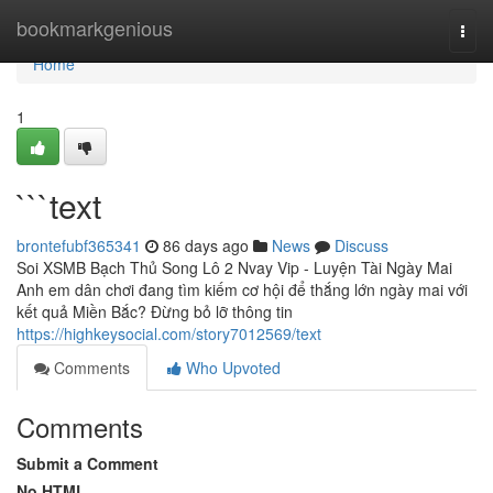
Home
bookmarkgenious
Togg
navi
Home
1
```text
brontefubf365341
86 days ago
News
Discuss
Soi XSMB Bạch Thủ Song Lô 2 Nvay Vip - Luyện Tài Ngày Mai
Anh em dân chơi đang tìm kiếm cơ hội để thắng lớn ngày mai với
kết quả Miền Bắc? Đừng bỏ lỡ thông tin
https://highkeysocial.com/story7012569/text
Comments
Who Upvoted
Comments
Submit a Comment
No HTML