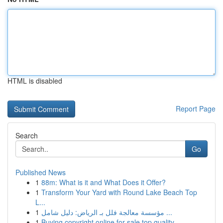
HTML is disabled
Report Page
Search
Go
Published News
1
88m: What is it and What Does it Offer?
1
Transform Your Yard with Round Lake Beach Top
L...
1
مؤسسة معالجة فلل بـ الرياض: دليل شامل ...
1
Buying copyright online for sale top quality