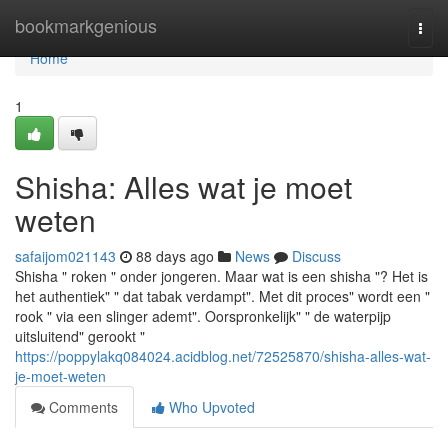
Home
bookmarkgenious
Togg
navi
Home
1
Shisha: Alles wat je moet
weten
safaijom021143
88 days ago
News
Discuss
Shisha " roken " onder jongeren. Maar wat is een shisha "? Het is
het authentiek" " dat tabak verdampt". Met dit proces" wordt een "
rook " via een slinger ademt". Oorspronkelijk" " de waterpijp
uitsluitend" gerookt "
https://poppylakq084024.acidblog.net/72525870/shisha-alles-wat-
je-moet-weten
Comments
Who Upvoted