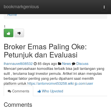
Home
bookmarkgenious
Togg
navi
Home
1
Broker Emas Paling Oke:
Petunjuk dan Evaluasi
ihannauvel608532
85 days ago
News
Discuss
Mencari perusahaan komoditas terbaik bisa jadi tantangan yang
sulit , terutama bagi investor pemula. Artikel ini akan mengulas
berbagai faktor penting yang perlu dipahami saat memilih
platform untuk
https://antonvcmv453258.wiki-jp.com/user
Comments
Who Upvoted
Comments