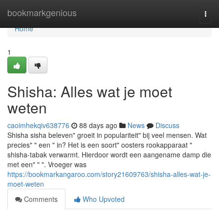
Home
bookmarkgenious
Togg
navi
Home
1
Shisha: Alles wat je moet
weten
caoimhekqiv638776
88 days ago
News
Discuss
Shisha sisha beleven" groeit in populariteit" bij veel mensen. Wat
precies" " een " in? Het is een soort" oosters rookapparaat "
shisha-tabak verwarmt. Hierdoor wordt een aangename damp die
met een" " ". Vroeger was
https://bookmarkangaroo.com/story21609763/shisha-alles-wat-je-
moet-weten
Comments
Who Upvoted