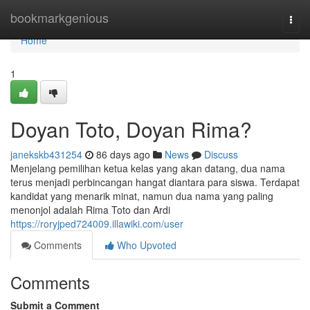
Home
bookmarkgenious
Togg
navi
Home
1
Doyan Toto, Doyan Rima?
janekskb431254
86 days ago
News
Discuss
Menjelang pemilihan ketua kelas yang akan datang, dua nama
terus menjadi perbincangan hangat diantara para siswa. Terdapat
kandidat yang menarik minat, namun dua nama yang paling
menonjol adalah Rima Toto dan Ardi
https://roryjped724009.illawiki.com/user
Comments
Who Upvoted
Comments
Submit a Comment