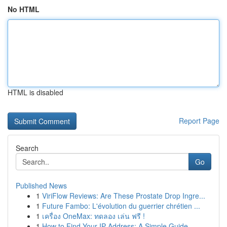
No HTML
HTML is disabled
Report Page
Search
Go
Published News
1
ViriFlow Reviews: Are These Prostate Drop Ingre...
1
Future Fambo: L'évolution du guerrier chrétien ...
1
เครื่อง OneMax: ทดลอง เล่น ฟรี !
1
How to Find Your IP Address: A Simple Guide