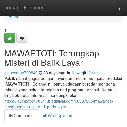
Home
bookmarkgenious
Togg
navi
Home
1
MAWARTOTI: Terungkap
Misteri di Balik Layar
dianesqmp799849
88 days ago
News
Discuss
Publik dibuat gugup dengan tayangan terbaru mengenai produksi
"MAWARTOTI". Selama ini, banyak dugaan beredar mengenai
rahasia yang belum terungkap dari program tersebut. Namun,
kini, beberapa informasi mengungkapkan
https://laytnzvpo478544.blogstival.com/60997395/mawartoti-
membongkar-misteri-di-pada-layar
Comments
Who Upvoted