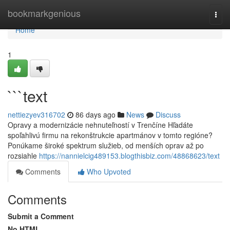
Home
bookmarkgenious
Togg
navi
Home
1
```text
nettiezyev316702
86 days ago
News
Discuss
Opravy a modernizácie nehnuteľností v Trenčíne Hľadáte
spoľahlivú firmu na rekonštrukcie apartmánov v tomto regióne?
Ponúkame široké spektrum služieb, od menších oprav až po
rozsiahle
https://nannielcig489153.blogthisbiz.com/48868623/text
Comments
Who Upvoted
Comments
Submit a Comment
No HTML