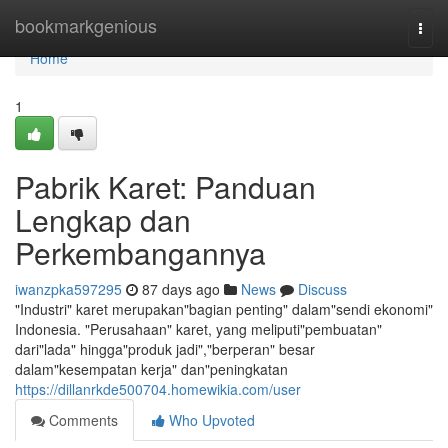
Home
bookmarkgenious
Togg
navi
Home
1
Pabrik Karet: Panduan
Lengkap dan
Perkembangannya
iwanzpka597295
87 days ago
News
Discuss
"Industri" karet merupakan"bagian penting" dalam"sendi ekonomi"
Indonesia. "Perusahaan" karet, yang meliputi"pembuatan"
dari"lada" hingga"produk jadi","berperan" besar
dalam"kesempatan kerja" dan"peningkatan
https://dillanrkde500704.homewikia.com/user
Comments
Who Upvoted