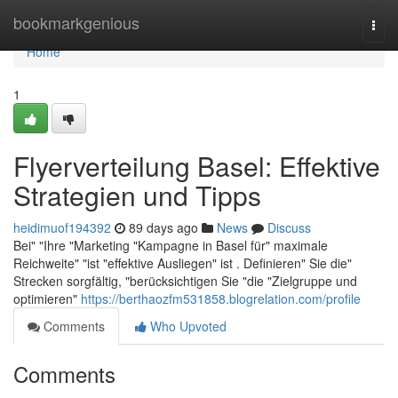
Home
bookmarkgenious
Togg
navi
Home
1
Flyerverteilung Basel: Effektive
Strategien und Tipps
heidimuof194392
89 days ago
News
Discuss
Bei" "Ihre "Marketing "Kampagne in Basel für" maximale
Reichweite" "ist "effektive Ausliegen" ist . Definieren" Sie die"
Strecken sorgfältig, "berücksichtigen Sie "die "Zielgruppe und
optimieren"
https://berthaozfm531858.blogrelation.com/profile
Comments
Who Upvoted
Comments