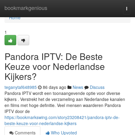
Home
bookmarkgenious
Togg
navi
Home
1
Pandora IPTV: De Beste
Keuze voor Nederlandse
Kijkers?
teganytaf648985
86 days ago
News
Discuss
Pandora IPTV wordt een toonaangevende optie voor diverse
kijkers . Verstrekt het de verzameling aan Nederlandse kanalen
en films met hoge definitie. Veel mensen waarderen Pandora
IPTV door de
https://bookmarkswing.com/story23208421/pandora-iptv-de-
beste-keuze-voor-nederlandse-kijkers
Comments
Who Upvoted