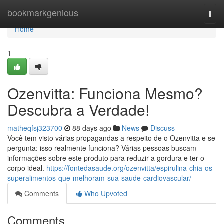
Home
bookmarkgenious
Togg
navi
Home
1
Ozenvitta: Funciona Mesmo?
Descubra a Verdade!
matheqfsj323700
88 days ago
News
Discuss
Você tem visto várias propagandas a respeito de o Ozenvitta e se
pergunta: isso realmente funciona? Várias pessoas buscam
informações sobre este produto para reduzir a gordura e ter o
corpo ideal.
https://fontedasaude.org/ozenvitta/espirulina-chia-os-
superalimentos-que-melhoram-sua-saude-cardiovascular/
Comments
Who Upvoted
Comments