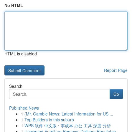
No HTML
HTML is disabled
Report Page
Search
Go
Published News
1
{Mr. Gamble News: Latest Information for US ...
1
Top Builders in this suburb
1
WPS 软件 中文版：零成本 办公 工具 深度 分析
1
Unwanted Furniture Removal Delivers Reputable