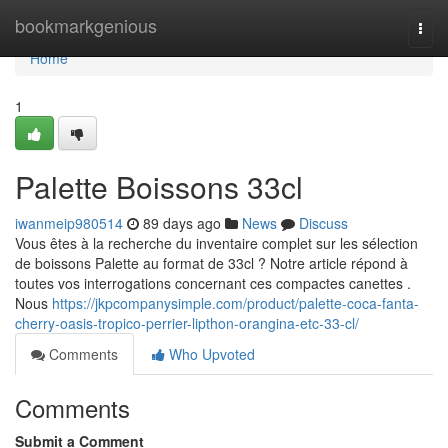
Home
bookmarkgenious
Togg
navi
Home
1
Palette Boissons 33cl
iwanmeip980514
89 days ago
News
Discuss
Vous êtes à la recherche du inventaire complet sur les sélection
de boissons Palette au format de 33cl ? Notre article répond à
toutes vos interrogations concernant ces compactes canettes .
Nous
https://jkpcompanysimple.com/product/palette-coca-fanta-
cherry-oasis-tropico-perrier-lipthon-orangina-etc-33-cl/
Comments
Who Upvoted
Comments
Submit a Comment