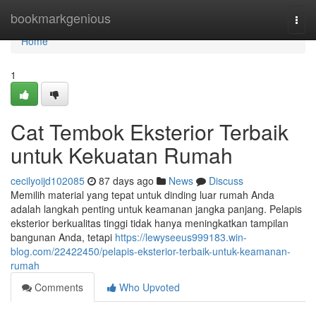
Home
bookmarkgenious
Togg
navi
Home
1
Cat Tembok Eksterior Terbaik
untuk Kekuatan Rumah
cecilyoijd102085
87 days ago
News
Discuss
Memilih material yang tepat untuk dinding luar rumah Anda
adalah langkah penting untuk keamanan jangka panjang. Pelapis
eksterior berkualitas tinggi tidak hanya meningkatkan tampilan
bangunan Anda, tetapi
https://lewyseeus999183.win-
blog.com/22422450/pelapis-eksterior-terbaik-untuk-keamanan-
rumah
Comments
Who Upvoted