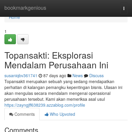
Home
bookmarkgenious
Togg
navi
Home
1
Topansakti: Eksplorasi
Mendalam Perusahaan Ini
susaniqbv361741
87 days ago
News
Discuss
Topansakti merupakan sebuah yang sedang mendapatkan
perhatian di kalangan pemangku kepentingan bisnis. Ulasan ini
akan mengulas secara mendalam mengenai operasional
perusahaan tersebut. Kami akan memeriksa asal usul
https://zayngjff638239.azzablog.com/profile
Comments
Who Upvoted
Comments