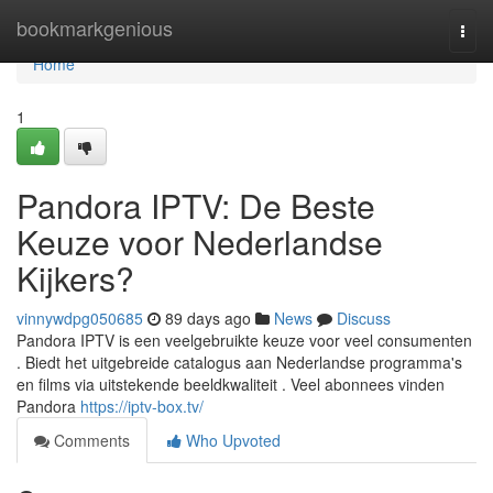
Home
bookmarkgenious
Togg
navi
Home
1
Pandora IPTV: De Beste
Keuze voor Nederlandse
Kijkers?
vinnywdpg050685
89 days ago
News
Discuss
Pandora IPTV is een veelgebruikte keuze voor veel consumenten
. Biedt het uitgebreide catalogus aan Nederlandse programma's
en films via uitstekende beeldkwaliteit . Veel abonnees vinden
Pandora
https://iptv-box.tv/
Comments
Who Upvoted