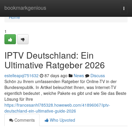
Home
bookmarkgenious
Togg
navi
Home
1
IPTV Deutschland: Ein
Ultimative Ratgeber 2026
estelleapql751632
87 days ago
News
Discuss
Schön zu Ihrem umfassenden Ratgeber für Online-TV in der
Bundesrepublik. In Artikel beleuchtet Ihnen, was Internet-TV
eigentlich bedeutet , welche Pakete es gibt und wie Sie das Beste
Lösung für Ihre
https://francesanhl785328.howeweb.com/41896067/iptv-
deutschland-ein-ultimative-guide-2026
Comments
Who Upvoted