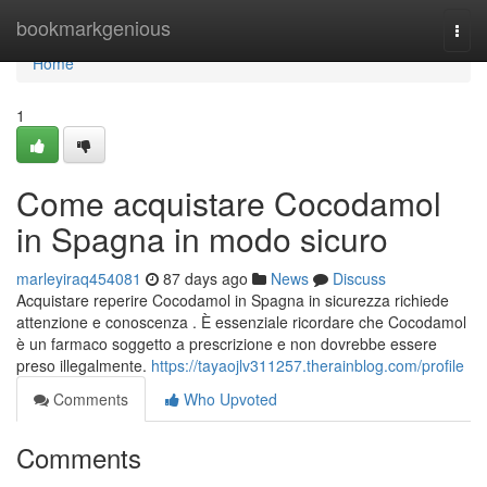
Home
bookmarkgenious
Togg
navi
Home
1
Come acquistare Cocodamol
in Spagna in modo sicuro
marleyiraq454081
87 days ago
News
Discuss
Acquistare reperire Cocodamol in Spagna in sicurezza richiede
attenzione e conoscenza . È essenziale ricordare che Cocodamol
è un farmaco soggetto a prescrizione e non dovrebbe essere
preso illegalmente.
https://tayaojlv311257.therainblog.com/profile
Comments
Who Upvoted
Comments