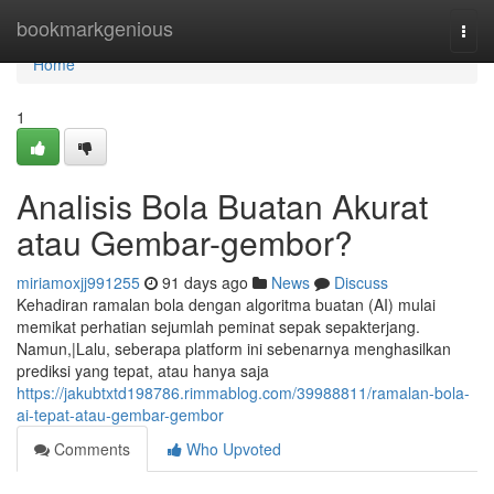
Home
bookmarkgenious
Togg
navi
Home
1
Analisis Bola Buatan Akurat
atau Gembar-gembor?
miriamoxjj991255
91 days ago
News
Discuss
Kehadiran ramalan bola dengan algoritma buatan (AI) mulai
memikat perhatian sejumlah peminat sepak sepakterjang.
Namun,|Lalu, seberapa platform ini sebenarnya menghasilkan
prediksi yang tepat, atau hanya saja
https://jakubtxtd198786.rimmablog.com/39988811/ramalan-bola-
ai-tepat-atau-gembar-gembor
Comments
Who Upvoted