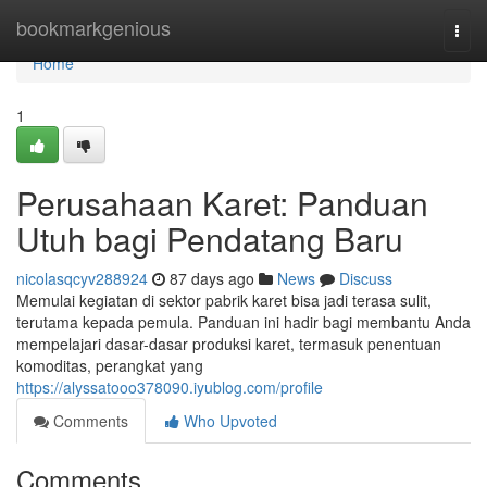
Home
bookmarkgenious
Togg
navi
Home
1
Perusahaan Karet: Panduan
Utuh bagi Pendatang Baru
nicolasqcyv288924
87 days ago
News
Discuss
Memulai kegiatan di sektor pabrik karet bisa jadi terasa sulit,
terutama kepada pemula. Panduan ini hadir bagi membantu Anda
mempelajari dasar-dasar produksi karet, termasuk penentuan
komoditas, perangkat yang
https://alyssatooo378090.iyublog.com/profile
Comments
Who Upvoted
Comments