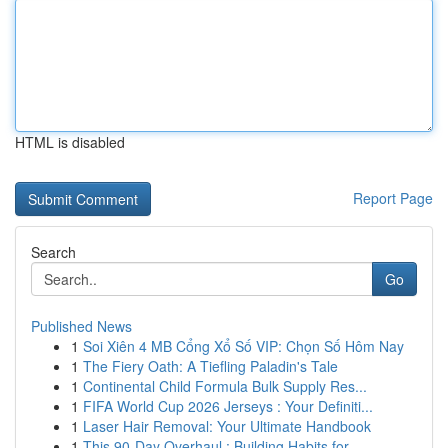
HTML is disabled
Report Page
Search
Go
Published News
1
Soi Xiên 4 MB Cổng Xổ Số VIP: Chọn Số Hôm Nay
1
The Fiery Oath: A Tiefling Paladin's Tale
1
Continental Child Formula Bulk Supply Res...
1
FIFA World Cup 2026 Jerseys : Your Definiti...
1
Laser Hair Removal: Your Ultimate Handbook
1
This 90-Day Overhaul : Building Habits for ...