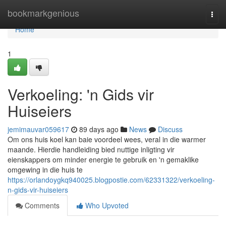
Home
bookmarkgenious
Togg
navi
Home
1
Verkoeling: 'n Gids vir
Huiseiers
jemimauvar059617
89 days ago
News
Discuss
Om ons huis koel kan baie voordeel wees, veral in die warmer
maande. Hierdie handleiding bied nuttige inligting vir
eienskappers om minder energie te gebruik en 'n gemaklike
omgewing in die huis te
https://orlandoygkq940025.blogpostie.com/62331322/verkoeling-
n-gids-vir-huiseiers
Comments
Who Upvoted