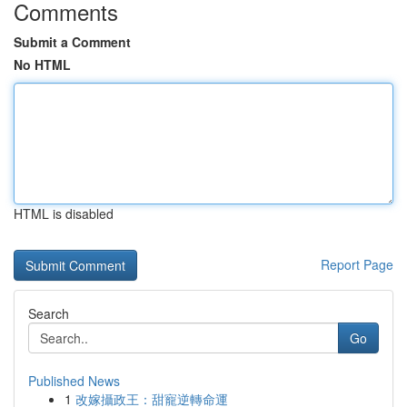
Comments
Submit a Comment
No HTML
HTML is disabled
Report Page
Search
Go
Published News
1
改嫁攝政王：甜寵逆轉命運