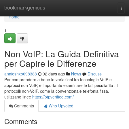
Home
bookmarkgenious
Togg
navi
Home
1
Non VoIP: La Guida Definitiva
per Capire le Differenze
annieshxo098388
92 days ago
News
Discuss
Per comprendere a bene le variazioni tra tecnologie VoIP e
approcci non-VoIP, è importante esaminare le tali peculiarità . I
protocolli non-VoIP, come la convenzionale telefonia fissa,
utilizzano linee
https://otpverified.com/
Comments
Who Upvoted
Comments