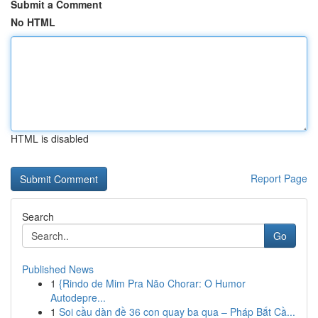
Submit a Comment
No HTML
HTML is disabled
Report Page
Search
Go
Published News
1
{Rindo de Mim Pra Não Chorar: O Humor
Autodepre...
1
Soi cầu dàn đề 36 con quay ba qua – Pháp Bắt Cầ...