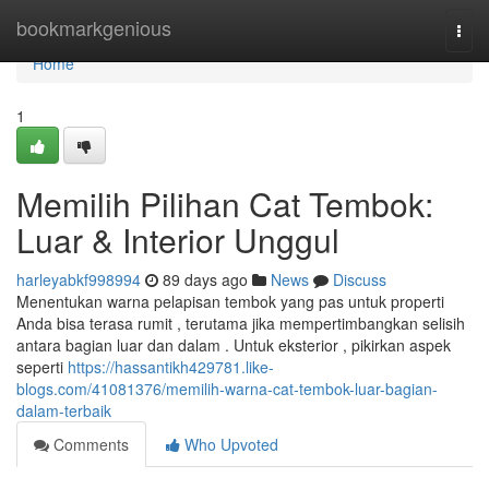
Home
bookmarkgenious
Togg
navi
Home
1
Memilih Pilihan Cat Tembok:
Luar & Interior Unggul
harleyabkf998994
89 days ago
News
Discuss
Menentukan warna pelapisan tembok yang pas untuk properti
Anda bisa terasa rumit , terutama jika mempertimbangkan selisih
antara bagian luar dan dalam . Untuk eksterior , pikirkan aspek
seperti
https://hassantikh429781.like-
blogs.com/41081376/memilih-warna-cat-tembok-luar-bagian-
dalam-terbaik
Comments
Who Upvoted