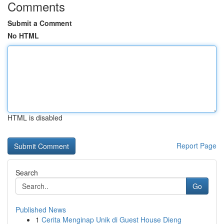
Comments
Submit a Comment
No HTML
HTML is disabled
Report Page
Search
Go
Published News
1
Cerita Menginap Unik di Guest House Dieng