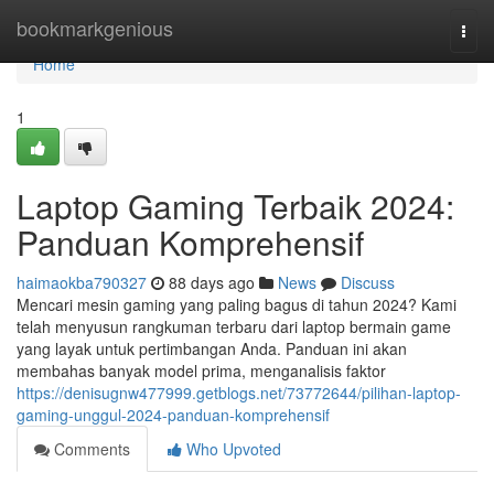
Home
bookmarkgenious
Togg
navi
Home
1
Laptop Gaming Terbaik 2024:
Panduan Komprehensif
haimaokba790327
88 days ago
News
Discuss
Mencari mesin gaming yang paling bagus di tahun 2024? Kami
telah menyusun rangkuman terbaru dari laptop bermain game
yang layak untuk pertimbangan Anda. Panduan ini akan
membahas banyak model prima, menganalisis faktor
https://denisugnw477999.getblogs.net/73772644/pilihan-laptop-
gaming-unggul-2024-panduan-komprehensif
Comments
Who Upvoted